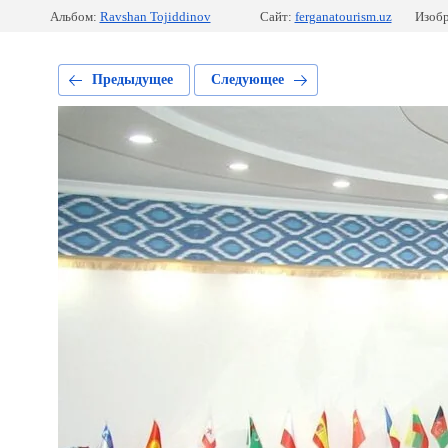
Альбом:
Ravshan Tojiddinov
Сайт:
ferganatourism.uz
Изобр
Предыдущее
Следующее