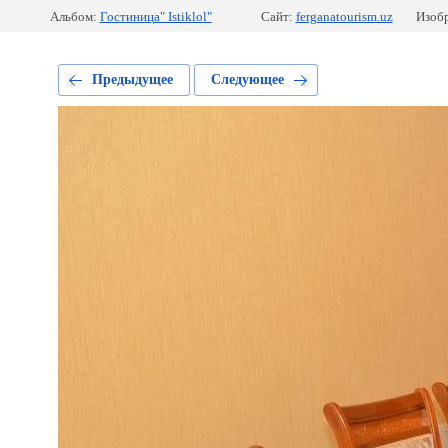
Альбом:
Гостиница" Istiklol"
Сайт:
ferganatourism.uz
Изобр
Предыдущее
Следующее