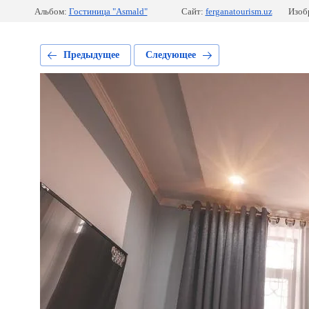
Альбом:
Гостиница "Asmald"
Сайт:
ferganatourism.uz
Изоб
Предыдущее
Следующее