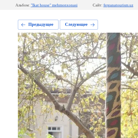
Альбом:
"Ikat house" mehmonxonasi
Сайт:
ferganatourism.uz
Предыдущее
Следующее