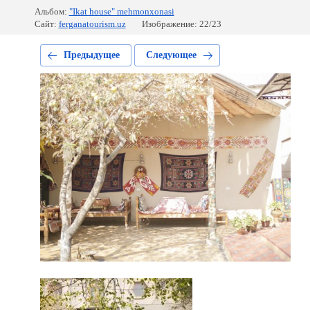
Альбом:
"Ikat house" mehmonxonasi
Сайт:
ferganatourism.uz
Изображение: 22/23
Предыдущее
Следующее