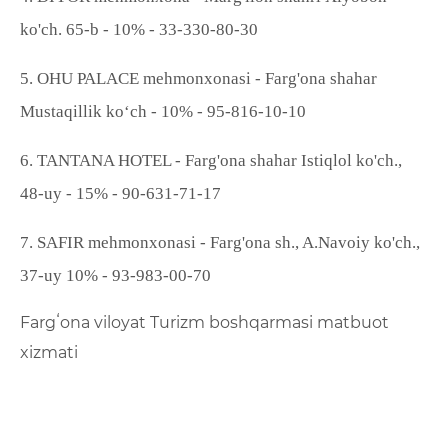
ko
'
ch. 65-b -
10
% -
33-330
-
80
-
30
5.
OHU PALACE
mehmonxonasi -
Farg'ona shahar
Mustaqillik ko‘ch -
10% - 95-816-10-10
6. TANTANA HOTEL -
Farg'ona shahar Istiqlol ko'ch.,
48-uy -
15% -
90-631-71-17
7.
SAFIR
mehmonxona
si -
Farg'ona sh., A.Navoiy ko'ch.,
37
-uy
10% - 93-983-00-70
Fargʻona viloyat Turizm boshqarmasi matbuot
xizmati