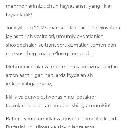
mehmonlarimiz uchun hayratlanarli yangiliklar
tayyorladik!
Joriy yilning 20-23-mart kunlari Farg'ona viloyatida
joylashtirish vositalari, umumiy ovqatlanish
shoxobchalari va transport xizmatlari tomonidan
maxsus chegirmalar e'lon qilinmoqda!
Mehmonxonalar va mehmon uylari xizmatlaridan
arzonlashtirilgan narxlarda foydalanish
imkoniyatiga egasiz;
Milliy va dunyo oshxonasining betakror
taomlaridan bahramand bo‘lishingiz mumkin!
Bahor – yangi umidlar va quvonchlarni olib keladi.
Bu faslni unutilmas va ajoyib lahzalarga