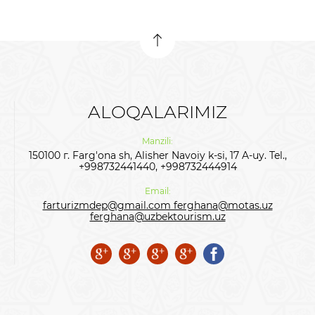
ALOQALARIMIZ
Manzili:
150100 г. Farg'ona sh, Alisher Navoiy k-si, 17 A-uy. Tel.,
+998732441440, +998732444914
Email:
farturizmdep@gmail.com ferghana@motas.uz
ferghana@uzbektourism.uz