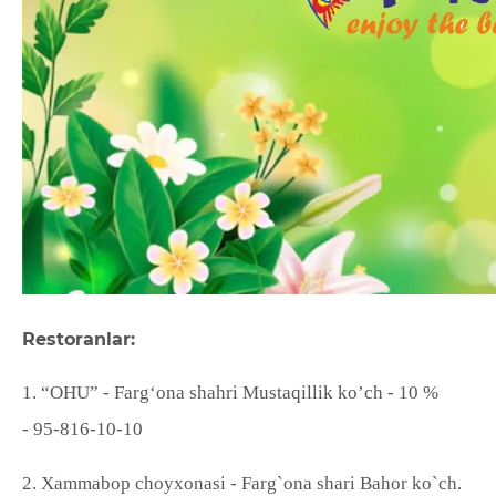
Restoranlar:
1. “OHU” -
Farg‘ona shahri
Mustaqillik ko’ch - 10 %
-
95-816-10-10
2.
Xammabop choyxonasi - Farg`ona shari Bahor ko`ch.