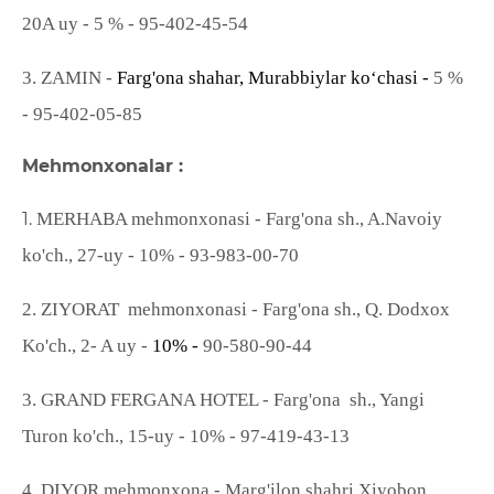
20A uy - 5 % - 95-402-45-54
3.
ZAMIN -
Farg'ona shahar, Murabbiylar ko‘chasi -
5 %
- 95-402-05-85
Mehmonxonalar :
1.
MERHABA
mehmonxonasi - Farg'ona sh., A.Navoiy
ko'ch.,
27
-uy - 10% -
93-983-00-70
2.
ZIYORAT mehmonxonasi - Farg'ona sh., Q. Dodxox
Ko'ch., 2- A uy -
10% -
90-580-90-44
3. GRAND FERG
ANA HOTEL - Farg'ona sh., Yangi
Turon ko'ch., 15-uy -
10% - 97
-
419-43-13
4.
DIYOR
mehmonxona -
Marg
'
ilon shahri Xiyobon