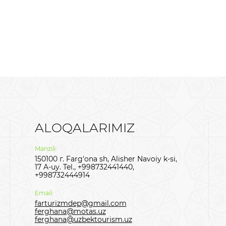
ALOQALARIMIZ
Manzili:
150100 г. Farg'ona sh, Alisher Navoiy k-si,
17 A-uy. Tel., +998732441440,
+998732444914
Email:
farturizmdep@gmail.com
ferghana@motas.uz
ferghana@uzbektourism.uz