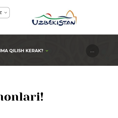
Z
IMA QILISH KERAK?
...
onlari!