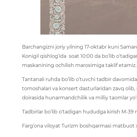
Barchangizni joriy yilning 17-oktabr kuni Sam
Konigil qishlog‘ida soat 10:00 da bo‘lib o‘tadiga
maskanining ochilish marosimiga taklif etamiz.
Tantanali ruhda bo‘lib o‘tuvchi tadbir davomida siz
tomoshalari va konsert dasturlaridan zavq olib
doirasida hunarmandchilik va milliy taomlar yo
Tadbirlar bo‘lib o‘tadigan hududga kirish M-39 ma
Farg‘ona viloyat Turizm boshqarmasi matbuot 