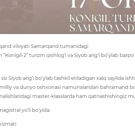
arqand viloyati Samarqand tumanidagi
n “Konigil-2” turizm qishlog‘i va Siyob arig‘i bo‘ylab barp
 Siyob arig‘i bo‘ylab tashkil etiladigan xalq saylida ishtirok
, milliy va dunyo oshxonasi namunalaridan bahramand bo‘
‘nalishlaridagi master-klasslarda ham qatnashishingiz 
gistral yo‘li bo‘yida.
xizmati