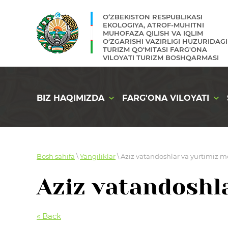
O‘ZBEKISTON RESPUBLIKASI
EKOLOGIYA, ATROF-MUHITNI
MUHOFAZA QILISH VA IQLIM
O‘ZGARISHI VAZIRLIGI HUZURIDAGI
TURIZM QO‘MITASI FARG'ONA
VILOYATI TURIZM BOSHQARMASI
BIZ HAQIMIZDA
FARG'ONA VILOYATI
Bosh sahifa
\
Yangiliklar
\ Aziz vatandoshlar va yurtimiz 
Aziz vatandoshl
« Back