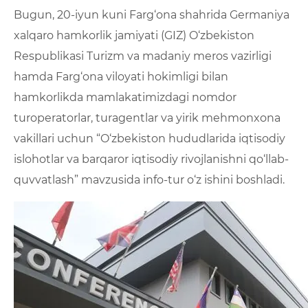
Bugun, 20-iyun kuni Farg‘ona shahrida Germaniya
xalqaro hamkorlik jamiyati (GIZ) O‘zbekiston
Respublikasi Turizm va madaniy meros vazirligi
hamda Farg‘ona viloyati hokimligi bilan
hamkorlikda mamlakatimizdagi nomdor
turoperatorlar, turagentlar va yirik mehmonxona
vakillari uchun “O‘zbekiston hududlarida iqtisodiy
islohotlar va barqaror iqtisodiy rivojlanishni qo‘llab-
quvvatlash” mavzusida info-tur o‘z ishini boshladi.