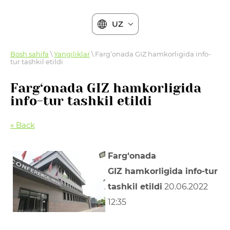
UZ
Bosh sahifa
\
Yangiliklar
\ Farg‘onada GIZ hamkorligida info-
tur tashkil etildi
Farg‘onada GIZ hamkorligida
info-tur tashkil etildi
« Back
Farg‘onada
GIZ hamkorligida info-tur
tashkil etildi
20.06.2022
12:35