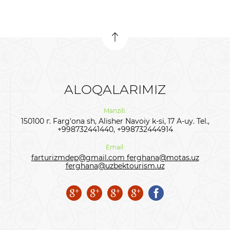
ALOQALARIMIZ
Manzili:
150100 г. Farg'ona sh, Alisher Navoiy k-si, 17 A-uy. Tel.,
+998732441440, +998732444914
Email:
farturizmdep@gmail.com ferghana@motas.uz
ferghana@uzbektourism.uz