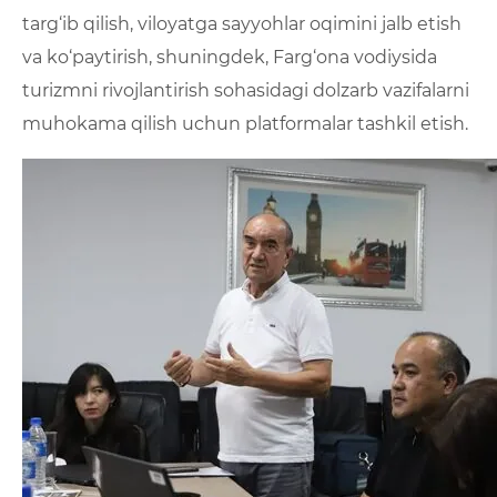
targ‘ib qilish, viloyatga sayyohlar oqimini jalb etish
va ko‘paytirish, shuningdek, Farg‘ona vodiysida
turizmni rivojlantirish sohasidagi dolzarb vazifalarni
muhokama qilish uchun platformalar tashkil etish.