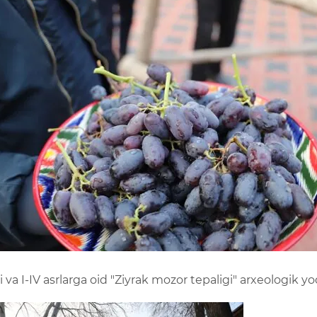
 I-IV asrlarga oid "Ziyrak mozor tepaligi" arxeologik yod