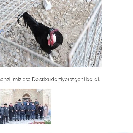
manzilimiz esa Do'stixudo ziyoratgohi bo'ldi.