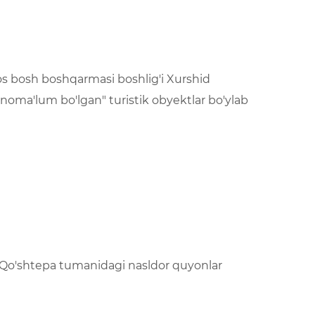
os bosh boshqarmasi boshlig'i Xurshid
noma'lum bo'lgan" turistik obyektlar bo'ylab
sa Qo'shtepa tumanidagi nasldor quyonlar