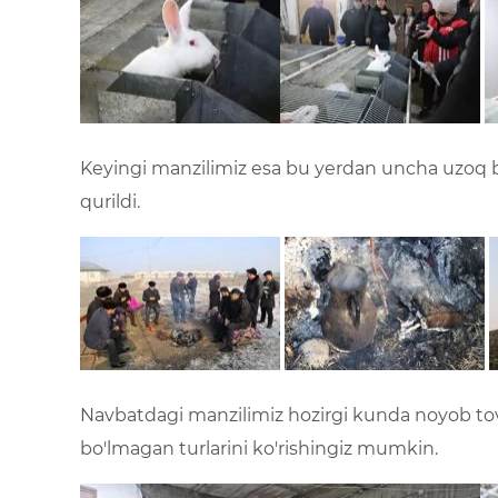
Keyingi manzilimiz esa bu yerdan uncha uzoq bo
qurildi.
Navbatdagi manzilimiz hozirgi kunda noyob tovuq
bo'lmagan turlarini ko'rishingiz mumkin.