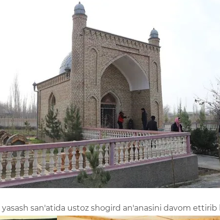
z yasash san'atida ustoz shogird an'anasini davom ettir