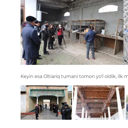
Keyin esa Oltiariq tumani tomon yo'l oldik, ilk 