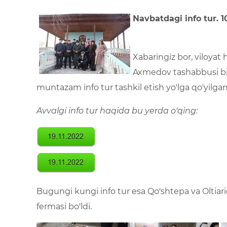
Navbatdagi info tur. 1
Xabaringiz bor, viloya
Axmedov tashabbusi bil
muntazam info tur tashkil etish yo'lga qo'yilga
Avvalgi info tur haqida bu yerda o'qing:
Bugungi kungi info tur esa Qo'shtepa va Oltiari
fermasi bo'ldi.