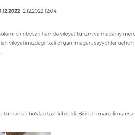
0.12.2022
12.12.2022 12:04
t hokimi o'rinbosari hamda viloyat turizm va madaniy mer
an viloyatimizdagi "xali o'rganilmagan, sayyohlar uchun 
n.
q tumanlari bo'ylab tashkil etildi. Birinchi manzilimiz e