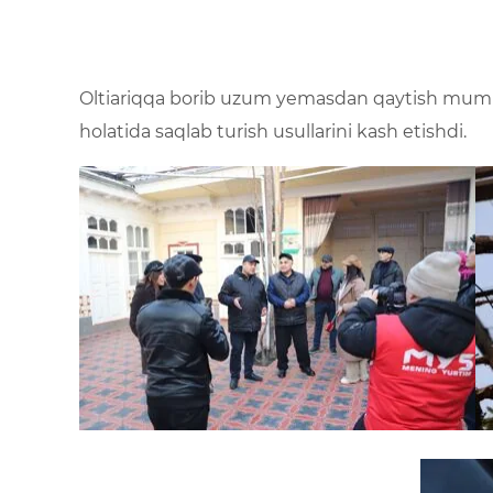
Oltiariqqa borib uzum yemasdan qaytish mumkin
holatida saqlab turish usullarini kash etishdi.