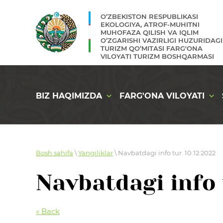
O‘ZBEKISTON RESPUBLIKASI
EKOLOGIYA, ATROF-MUHITNI
MUHOFAZA QILISH VA IQLIM
O‘ZGARISHI VAZIRLIGI HUZURIDAGI
TURIZM QO‘MITASI FARG'ONA
VILOYATI TURIZM BOSHQARMASI
BIZ HAQIMIZDA
FARG'ONA VILOYATI
Bosh sahifa
\
Yangiliklar
\ Navbatdagi info tur. 10.12.2022
Navbatdagi info 
« Back