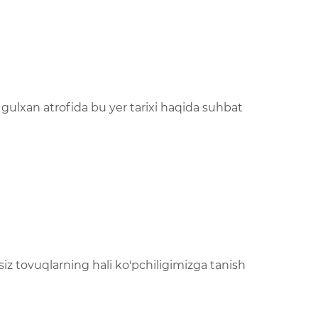
gulxan atrofida bu yer tarixi haqida suhbat
iz tovuqlarning hali ko'pchiligimizga tanish