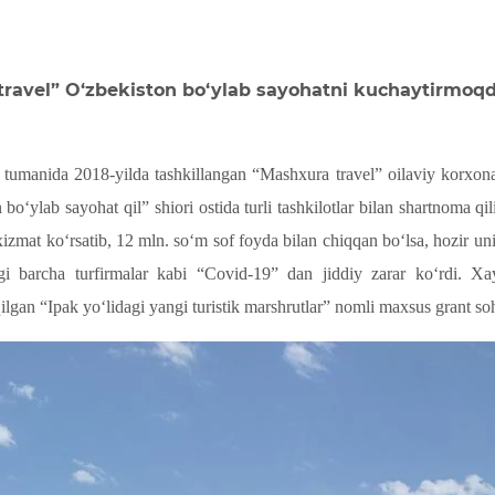
travel” O‘zbekiston bo‘ylab sayohatni kuchaytirmoq
iq tumanida 2018-yilda tashkillangan “Mashxura travel” oilaviy korxo
 bo‘ylab sayohat qil” shiori ostida turli tashkilotlar bilan shartnoma q
xizmat ko‘rsatib, 12 mln. so‘m sof foyda bilan chiqqan bo‘lsa, hozir 
 barcha turfirmalar kabi “Covid-19” dan jiddiy zarar ko‘rdi. Xa
qilgan “Ipak yo‘lidagi yangi turistik marshrutlar” nomli maxsus grant soh