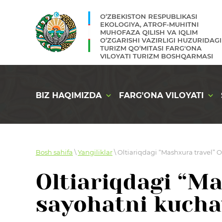
O‘ZBEKISTON RESPUBLIKASI
EKOLOGIYA, ATROF-MUHITNI
MUHOFAZA QILISH VA IQLIM
O‘ZGARISHI VAZIRLIGI HUZURIDAGI
TURIZM QO‘MITASI FARG'ONA
VILOYATI TURIZM BOSHQARMASI
BIZ HAQIMIZDA
FARG'ONA VILOYATI
Bosh sahifa
\
Yangiliklar
\ Oltiariqdagi “Mashxura travel”
Oltiariqdagi “Ma
sayohatni kuch