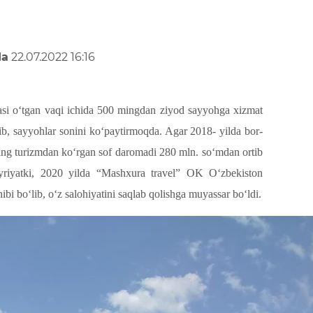
da
22.07.2022 16:16
nasi o‘tgan vaqi ichida 500 mingdan ziyod sayyohga xizmat
ilib, sayyohlar sonini ko‘paytirmoqda. Agar 2018- yilda bor-
uning turizmdan ko‘rgan sof daromadi 280 mln. so‘mdan ortib
yriyatki, 2020 yilda “Mashxura travel” OK O‘zbekiston
ibi bo‘lib, o‘z salohiyatini saqlab qolishga muyassar bo‘ldi.