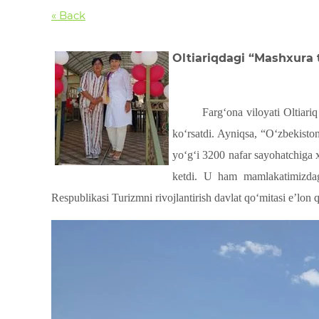
« Back
Oltiariqdagi “Mashxura 
Farg‘ona viloyati Oltiar
ko‘rsatdi. Ayniqsa, “O‘zbekiston
yo‘g‘i 3200 nafar sayohatchiga 
ketdi. U ham mamlakatimizdagi
Respublikasi Turizmni rivojlantirish davlat qo‘mitasi eʼlon 