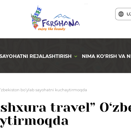
U
SAYOHATNI REJALASHTIRISH
NIMA KO'RISH VA N
 O‘zbekiston bo‘ylab sayohatni kuchaytirmoqda
shxura travel” O‘zb
aytirmoqda