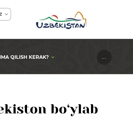
Z
IMA QILISH KERAK?
...
ekiston bo‘ylab