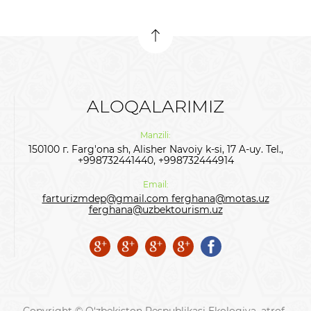
ALOQALARIMIZ
Manzili:
150100 г. Farg'ona sh, Alisher Navoiy k-si, 17 A-uy. Tel.,
+998732441440, +998732444914
Email:
farturizmdep@gmail.com ferghana@motas.uz
ferghana@uzbektourism.uz
Copyright © O‘zbekiston Respublikasi Ekologiya, atrof-