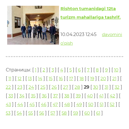
Rishton tumanidagi 12ta
turizm mahallariga tashrif.
10.04.2023 12:45
davomini
o'qish
Страницы: [
1
] [
2
] [
3
] [
4
] [
5
] [
6
] [
7
] [
8
] [
9
] [
10
]
[
11
] [
12
] [
13
] [
14
] [
15
] [
16
] [
17
] [
18
] [
19
] [
20
] [
21
] [
22
] [
23
] [
24
] [
25
] [
26
] [
27
] [
28
]
29
[
30
] [
31
] [
32
]
[
33
] [
34
] [
35
] [
36
] [
37
] [
38
] [
39
] [
40
] [
41
] [
42
] [
43
] [
44
] [
45
] [
46
] [
47
] [
48
] [
49
] [
50
] [
51
] [
52
] [
53
] [
54
] [
55
] [
56
] [
57
] [
58
] [
59
] [
60
] [
61
]