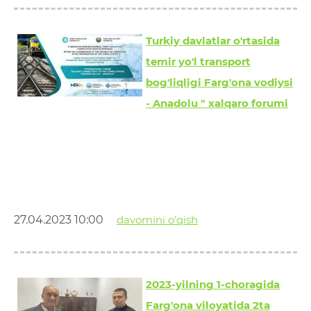
Turkiy davlatlar o'rtasida
temir yo'l transport
bog'liqligi Farg'ona vodiysi
- Anadolu " xalqaro forumi
27.04.2023 10:00
davomini o'qish
2023-yilning 1-choragida
Farg'ona viloyatida 2ta