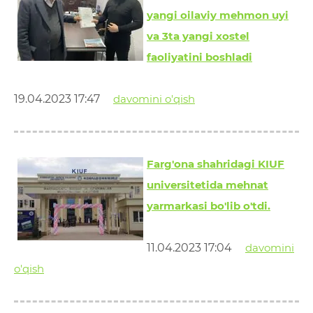
yangi oilaviy mehmon uyi
va 3ta yangi xostel
faoliyatini boshladi
19.04.2023 17:47
davomini o'qish
Farg'ona shahridagi KIUF
universitetida mehnat
yarmarkasi bo'lib o'tdi.
11.04.2023 17:04
davomini
o'qish