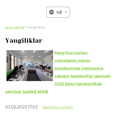
UZ
Bosh sahifa
\ Yangiliklar
Yangiliklar
Marg'ilon turizm
vamadaniy meros
texnikumida Germaniya
xalqaro hamkorligi jamiyati
(GIZ) bilan hamkorlikda
seminar tashkil etildi
03.05.2023 17:02
davomini o'qish