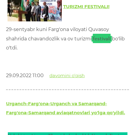
TURIZMI FESTIVALI!
29-sentyabr kuni Farg'ona viloyati Quvasoy
festivali
shahrida chavandozlik va ov turizmi
bo'lib
o'tdi.
29.09.2022 11:00
davomini o'qish
Urganch-Farg'ona-Urganch va Samarqand-
Farg'ona-Samarqand aviaqatnovlari yo'lga qo'yildi.