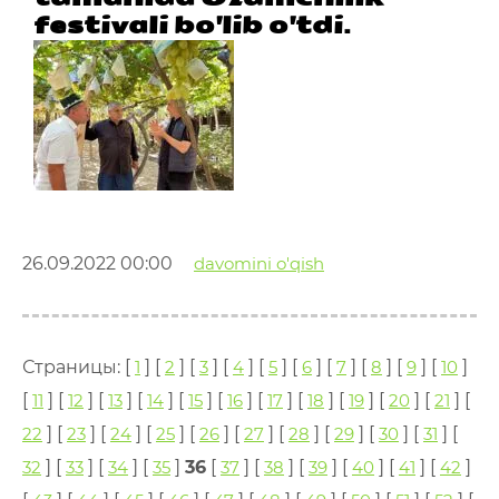
festivali bo'lib o'tdi.
26.09.2022 00:00
davomini o'qish
Страницы: [
1
] [
2
] [
3
] [
4
] [
5
] [
6
] [
7
] [
8
] [
9
] [
10
]
[
11
] [
12
] [
13
] [
14
] [
15
] [
16
] [
17
] [
18
] [
19
] [
20
] [
21
] [
22
] [
23
] [
24
] [
25
] [
26
] [
27
] [
28
] [
29
] [
30
] [
31
] [
32
] [
33
] [
34
] [
35
]
36
[
37
] [
38
] [
39
] [
40
] [
41
] [
42
]