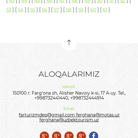
[
43
] [
44
] [
45
] [
46
] [
47
] [
48
] [
49
] [
50
] [
51
] [
52
] [
53
] [
54
] [
55
] [
56
] [
57
] [
58
] [
59
] [
60
] [
61
]
ALOQALARIMIZ
Manzili:
150100 г. Farg'ona sh, Alisher Navoiy k-si, 17 A-uy. Tel.,
+998732441440, +998732444914
Email:
farturizmdep@gmail.com ferghana@motas.uz
ferghana@uzbektourism.uz