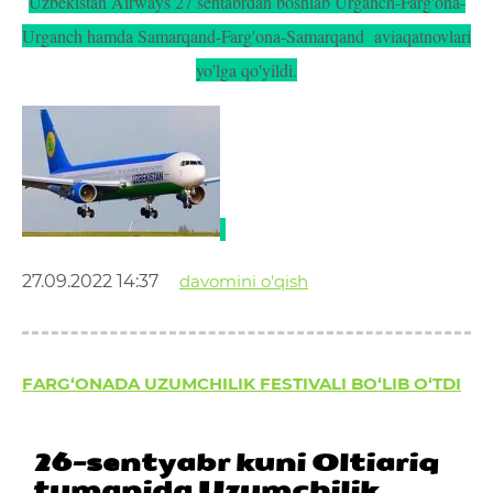
Uzbekistan Airways 27 sentabrdan boshlab Urganch-Farg'ona-
Urganch hamda Samarqand-Farg'ona-Samarqand aviaqatnovlari
yo'lga qo'yildi.
27.09.2022 14:37
davomini o'qish
FARG‘ONADA UZUMCHILIK FESTIVALI BO‘LIB O‘TDI
26-sentyabr kuni Oltiariq
tumanida Uzumchilik