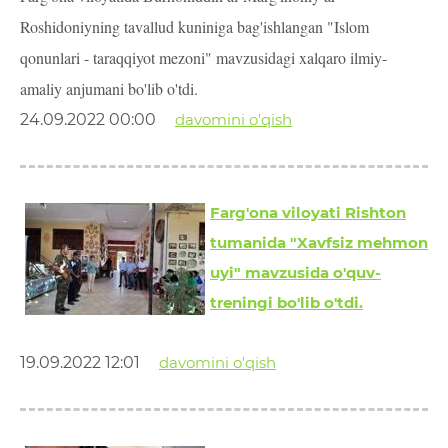
Roshidoniyning tavallud kuniniga bag'ishlangan "Islom
qonunlari - taraqqiyot mezoni" mavzusidagi xalqaro ilmiy-
amaliy anjumani bo'lib o'tdi.
24.09.2022 00:00
davomini o'qish
Farg'ona viloyati Rishton
tumanida "Xavfsiz mehmon
uyi" mavzusida o'quv-
treningi bo'lib o'tdi.
19.09.2022 12:01
davomini o'qish