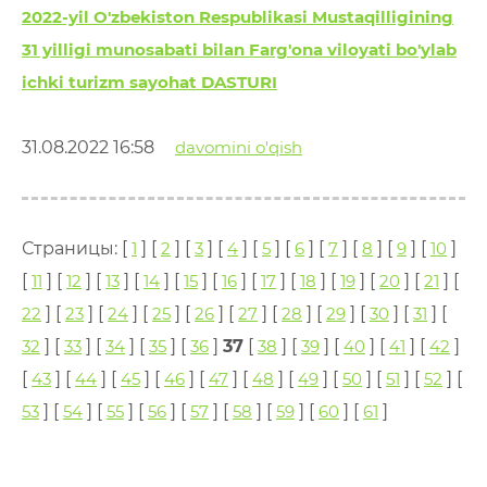
2022-yil O'zbekiston Respublikasi Mustaqilligining
31 yilligi munosabati bilan Farg'ona viloyati bo'ylab
ichki turizm sayohat DASTURI
31.08.2022 16:58
davomini o'qish
Страницы: [
1
] [
2
] [
3
] [
4
] [
5
] [
6
] [
7
] [
8
] [
9
] [
10
]
[
11
] [
12
] [
13
] [
14
] [
15
] [
16
] [
17
] [
18
] [
19
] [
20
] [
21
] [
22
] [
23
] [
24
] [
25
] [
26
] [
27
] [
28
] [
29
] [
30
] [
31
] [
32
] [
33
] [
34
] [
35
] [
36
]
37
[
38
] [
39
] [
40
] [
41
] [
42
]
[
43
] [
44
] [
45
] [
46
] [
47
] [
48
] [
49
] [
50
] [
51
] [
52
] [
53
] [
54
] [
55
] [
56
] [
57
] [
58
] [
59
] [
60
] [
61
]