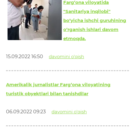
Farg‘ona viloyatida
"Sanitariya inqilobi"
bo‘yicha ishchi guruhining
o‘rganish ishlari davom
etmoqda.
15.09.2022 16:50
davomini o'qish
Amerikalik jurnalistlar Farg‘ona viloyatining
turistik obyektlari bilan tanishdilar
06.09.2022 09:23
davomini o'qish