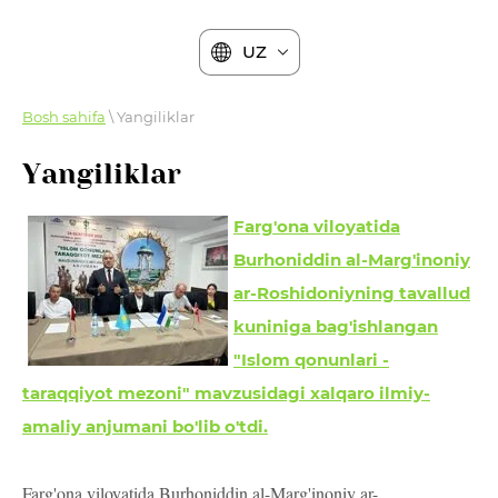
UZ
Bosh sahifa
\ Yangiliklar
Yangiliklar
Farg'ona viloyatida
Burhoniddin al-Marg'inoniy
ar-Roshidoniyning tavallud
kuniniga bag'ishlangan
"Islom qonunlari -
taraqqiyot mezoni" mavzusidagi xalqaro ilmiy-
amaliy anjumani bo'lib o'tdi.
Farg'ona viloyatida Burhoniddin al-Marg'inoniy ar-