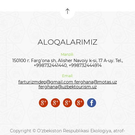
ALOQALARIMIZ
Manzili:
150100 г. Farg'ona sh, Alisher Navoiy k-si, 17 A-uy. Tel.,
+998732441440, +998732444914
Email:
farturizmdep@gmail.com ferghana@motas.uz
ferghana@uzbektourism.uz
Copyright © O‘zbekiston Respublikasi Ekologiya, atrof-