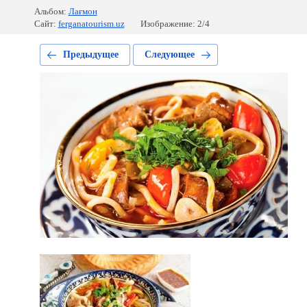
Альбом:
Лағмон
Сайт:
ferganatourism.uz
Изображение: 2/4
Предыдущее
Следующее