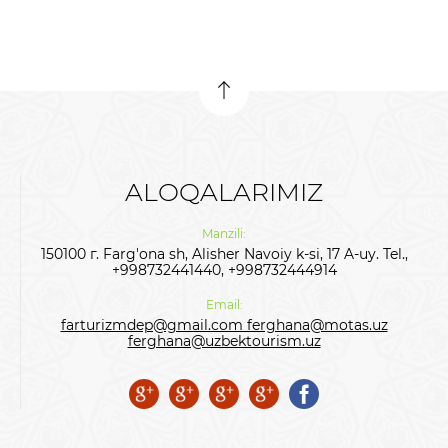
ALOQALARIMIZ
Manzili:
150100 г. Farg'ona sh, Alisher Navoiy k-si, 17 A-uy. Tel.,
+998732441440, +998732444914
Email:
farturizmdep@gmail.com ferghana@motas.uz
ferghana@uzbektourism.uz