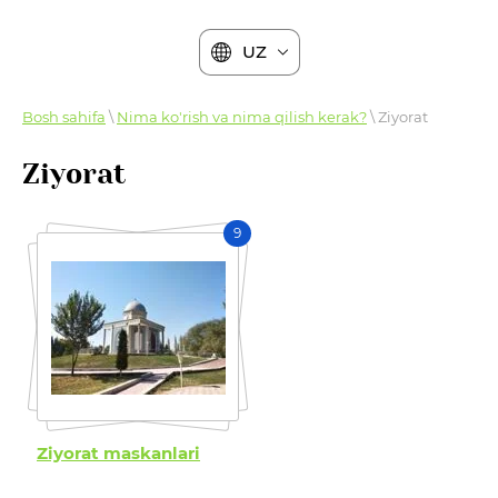
UZ
Bosh sahifa
\
Nima ko'rish va nima qilish kerak?
\ Ziyorat
Ziyorat
9
Ziyorat maskanlari