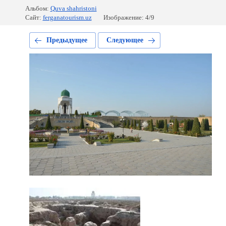
Альбом:
Quva shahristoni
Сайт:
ferganatourism.uz
Изображение: 4/9
Предыдущее
Следующее