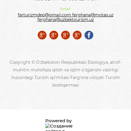
Email:
farturizmdep@gmail.com ferghana@motas.uz
ferghana@uzbektourism.uz
Copyright © O‘zbekiston Respublikasi Ekologiya, atrof-
muhitni muhofaza qilish va iqlim o‘zgarishi vazirligi
huzuridagi Turizm qo‘mitasi Farg'ona viloyati Turizm
boshqarmasi
Powered by