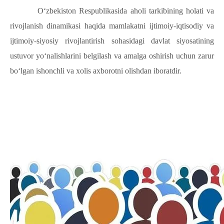
O‘zbekiston Respublikasida aholi tarkibining holati va
rivojlanish dinamikasi haqida mamlakatni ijtimoiy-iqtisodiy va
ijtimoiy-siyosiy rivojlantirish sohasidagi davlat siyosatining
ustuvor yo‘nalishlarini belgilash va amalga oshirish uchun zarur
bo‘lgan ishonchli va xolis axborotni olishdan iboratdir.