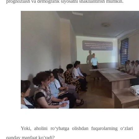
prognozlash va demografik siyosatni shakllantirish mumkin.
Yoki, aholini ro‘yhatga olishdan fuqarolarning o‘zlari
qanday manfaat ko‘radi?