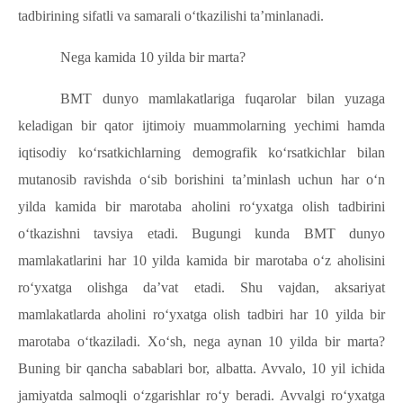
tadbirining sifatli va samarali o‘tkazilishi ta’minlanadi.
Nega kamida 10 yilda bir marta?
BMT dunyo mamlakatlariga fuqarolar bilan yuzaga
keladigan bir qator ijtimoiy muammolarning yechimi hamda
iqtisodiy ko‘rsatkichlarning demografik ko‘rsatkichlar bilan
mutanosib ravishda o‘sib borishini ta’minlash uchun har o‘n
yilda kamida bir marotaba aholini ro‘yxatga olish tadbirini
o‘tkazishni tavsiya etadi. Bugungi kunda BMT dunyo
mamlakatlarini har 10 yilda kamida bir marotaba o‘z aholisini
ro‘yxatga olishga da’vat etadi. Shu vajdan, aksariyat
mamlakatlarda aholini ro‘yxatga olish tadbiri har 10 yilda bir
marotaba o‘tkaziladi. Xo‘sh, nega aynan 10 yilda bir marta?
Buning bir qancha sabablari bor, albatta. Avvalo, 10 yil ichida
jamiyatda salmoqli o‘zgarishlar ro‘y beradi. Avvalgi ro‘yxatga