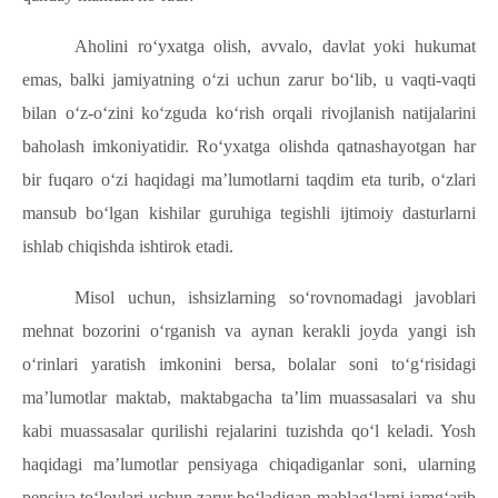
Aholini ro‘yxatga olish, avvalo, davlat yoki hukumat
emas, balki jamiyatning o‘zi uchun zarur bo‘lib, u vaqti-vaqti
bilan o‘z-o‘zini ko‘zguda ko‘rish orqali rivojlanish natijalarini
baholash imkoniyatidir. Ro‘yxatga olishda qatnashayotgan har
bir fuqaro o‘zi haqidagi ma’lumotlarni taqdim eta turib, o‘zlari
mansub bo‘lgan kishilar guruhiga tegishli ijtimoiy dasturlarni
ishlab chiqishda ishtirok etadi.
Misol uchun, ishsizlarning so‘rovnomadagi javoblari
mehnat bozorini o‘rganish va aynan kerakli joyda yangi ish
o‘rinlari yaratish imkonini bersa, bolalar soni to‘g‘risidagi
ma’lumotlar maktab, maktabgacha ta’lim muassasalari va shu
kabi muassasalar qurilishi rejalarini tuzishda qo‘l keladi. Yosh
haqidagi ma’lumotlar pensiyaga chiqadiganlar soni, ularning
pensiya to‘lovlari uchun zarur bo‘ladigan mablag‘larni jamg‘arib