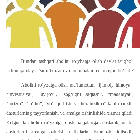
Bundan tashqari aholini ro‘yhatga olish davlat istiqboli
uchun qanday ta’sir o‘tkazadi va bu nimalarda namoyon bo‘ladi?
Aholini ro‘yxatga olish ma’lumotlari “ijtimoiy himoya”,
“investitsiya”, “uy-joy”, “sog‘liqni saqlash”, “madaniyat”,
“turizm”, “ta’lim”, “yo‘l qurilishi va infratuzilma” kabi manzilli
dasturlarning tayyorlanishi va amalga oshirilishida xizmat qiladi.
Kelgusida aholini ro‘yxatga olish natijalariga asoslanib, ushbu
dasturlarni amalga oshirish natijalarini baholash, iqtisodiy