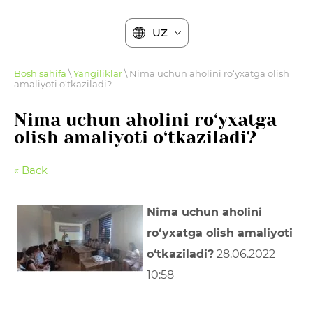
UZ
Bosh sahifa
\
Yangiliklar
\ Nima uchun aholini ro‘yxatga olish
amaliyoti o‘tkaziladi?
Nima uchun aholini ro‘yxatga
olish amaliyoti o‘tkaziladi?
« Back
Nima uchun aholini
ro‘yxatga olish amaliyoti
o‘tkaziladi?
28.06.2022
10:58