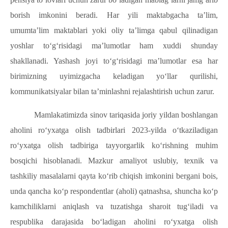
borish imkonini beradi. Har yili maktabgacha ta’lim,
umumta’lim maktablari yoki oliy ta’limga qabul qilinadigan
yoshlar to‘g‘risidagi ma’lumotlar ham xuddi shunday
shakllanadi. Yashash joyi to‘g‘risidagi ma’lumotlar esa har
birimizning uyimizgacha keladigan yo‘llar qurilishi,
kommunikatsiyalar bilan ta’minlashni rejalashtirish uchun zarur.
Mamlakatimizda sinov tariqasida joriy yildan boshlangan
aholini ro‘yxatga olish tadbirlari 2023-yilda o‘tkaziladigan
ro‘yxatga olish tadbiriga tayyorgarlik ko‘rishning muhim
bosqichi hisoblanadi. Mazkur amaliyot uslubiy, texnik va
tashkiliy masalalarni qayta ko‘rib chiqish imkonini bergani bois,
unda qancha ko‘p respondentlar (aholi) qatnashsa, shuncha ko‘p
kamchiliklarni aniqlash va tuzatishga sharoit tug‘iladi va
respublika darajasida bo‘ladigan aholini ro‘yxatga olish