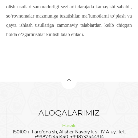
olish usullari samaradorligi sezilarli darajada kamayishi sababli,
so‘rovnomalar mazmuniga tuzatishlar, ma’lumotlarni to‘plash va
qayta ishlash usullariga zamonaviy talablardan kelib chiqqan
holda o‘zgartirishlar kiritish talab etiladi.
ALOQALARIMIZ
Manzili:
150100 г. Farg'ona sh, Alisher Navoiy k-si, 17 A-uy. Tel.,
+998732441440, +998732444914